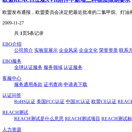
欧盟发布通报，欧盟委员会决定把最近批准的二氯甲烷、灯油和烧
2009-11-27
共
1
页
5
条记录
EBO介绍
公司简介
实验室展示
企业风采
企业文化
荣誉资质
联系
EBO服务
全球认证服务
服务领域
认证服务
客服中心
服务通用条款
证书查询
申请表下载
认证问答
RoHS认证
美国FCC认证
中国3C认证
欧盟CE认证
REA
REACH测试
REACH测试是什么意思
REACH测试项目
REACH测试
人力资源